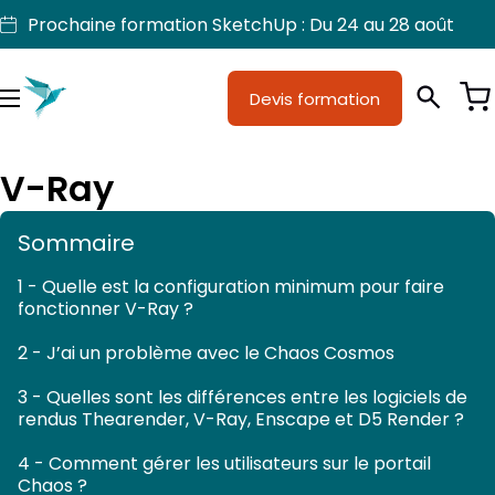
Aller
Prochaine formation SketchUp : Du 24 au 28 août
au
contenu
Devis formation
Je suis
Métiers
Menu
Formations
V-Ray
Licences SketchUp
Sommaire
Nos produits
1 - Quelle est la configuration minimum pour faire
fonctionner V-Ray ?
Support
2 - J’ai un problème avec le Chaos Cosmos
3 - Quelles sont les différences entre les logiciels de
rendus Thearender, V-Ray, Enscape et D5 Render ?
4 - Comment gérer les utilisateurs sur le portail
Chaos ?