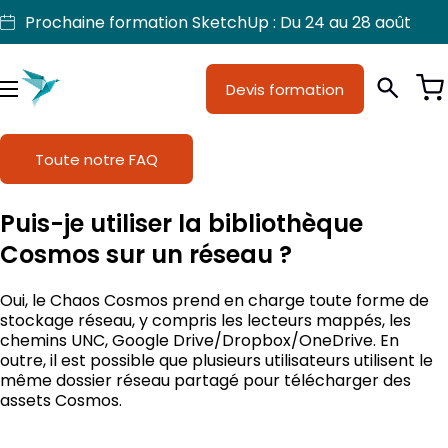
Aller
Prochaine formation SketchUp : Du 24 au 28 août
au
contenu
Devis formation
Je suis
Métiers
Menu
Formations
Toute notre FAQ
Licences SketchUp
Puis-je utiliser la bibliothèque
Nos produits
Cosmos sur un réseau ?
Support
Oui, le Chaos Cosmos prend en charge toute forme de
stockage réseau, y compris les lecteurs mappés, les
chemins UNC, Google Drive/Dropbox/OneDrive. En
outre, il est possible que plusieurs utilisateurs utilisent le
même dossier réseau partagé pour télécharger des
assets Cosmos.