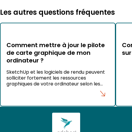
Les autres questions fréquentes
Comment mettre à jour le pilote
Com
de carte graphique de mon
sur
ordinateur ?
SketchUp et les logiciels de rendu peuvent
solliciter fortement les ressources
graphiques de votre ordinateur selon les
projets que vous réalisez. Pour garantir des
performances optimales et éviter certains
problèmes d’affichage, il est recommandé
de maintenir les pilotes de votre carte
graphique à jour. Sous Windows Pour les
ordinateurs portables Nous vous conseillons
de télécharger […]