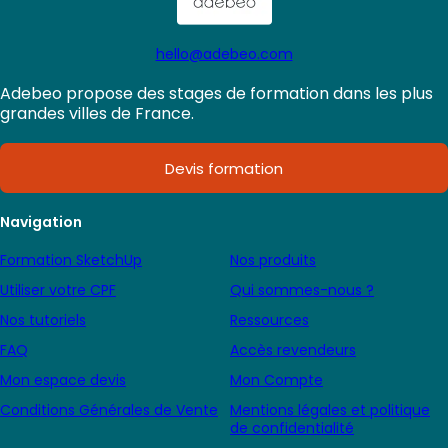
hello@adebeo.com
Adebeo propose des stages de formation dans les plus
grandes villes de France.
Devis formation
Navigation
Formation SketchUp
Nos produits
Utiliser votre CPF
Qui sommes-nous ?
Nos tutoriels
Ressources
FAQ
Accès revendeurs
Mon espace devis
Mon Compte
Conditions Générales de Vente
Mentions légales et politique
de confidentialité