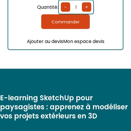
Quantité:
−
+
quantité
de
E-
Commander
learning
Paysagiste
Ajouter au devis
Mon espace devis
E-learning SketchUp pour
paysagistes : apprenez à modéliser
vos projets extérieurs en 3D