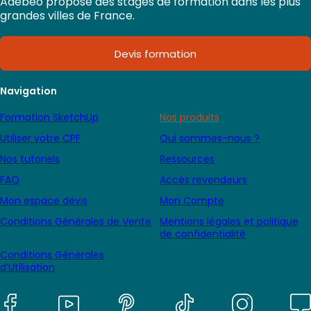
Adebeo propose des stages de formation dans les plus
grandes villes de France.
Devis formation
Navigation
Formation SketchUp
Nos produits
Utiliser votre CPF
Qui sommes-nous ?
Nos tutoriels
Ressources
FAQ
Accès revendeurs
Mon espace devis
Mon Compte
Conditions Générales de Vente
Mentions légales et politique
de confidentialité
Conditions Générales
d’Utilisation