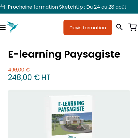
Aller
Prochaine formation SketchUp : Du 24 au 28 août
au
contenu
Devis formation
Je suis
Métiers
Menu
Formations
E-learning Paysagiste
Licences SketchUp
496,00
€
Nos produits
Le prix initial était : 496,00 €.
Le prix actuel est : 248,00 €.
248,00
€
HT
Support