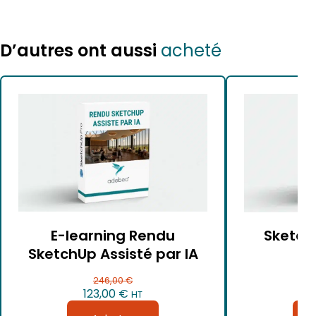
D’autres ont aussi
acheté
E-learning Rendu
Sketch
SketchUp Assisté par IA
a
246,00
€
Le
Le
123,00
€
3
HT
prix
prix