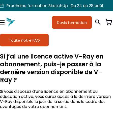
Aller
Prochaine formation SketchUp : Du 24 au 28 août
au
contenu
Devis formation
Je suis
Métiers
Menu
Formations
Toute notre FAQ
Licences SketchUp
Si j’ai une licence active V-Ray en
Nos produits
abonnement, puis-je passer à la
dernière version disponible de V-
Support
Ray ?
Si vous disposez d’une licence en abonnement ou
éducation active, vous aurez accès à la dernière version
V-Ray disponible le jour de la sortie dans le cadre des
avantages de votre abonnement.