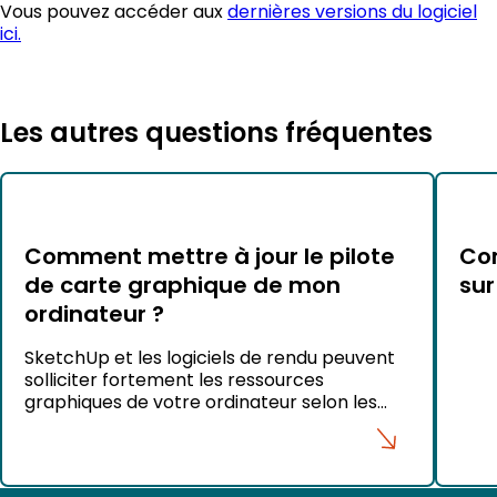
Vous pouvez accéder aux
dernières versions du logiciel
ici.
Les autres questions fréquentes
Comment mettre à jour le pilote
Com
de carte graphique de mon
sur
ordinateur ?
SketchUp et les logiciels de rendu peuvent
solliciter fortement les ressources
graphiques de votre ordinateur selon les
projets que vous réalisez. Pour garantir des
performances optimales et éviter certains
problèmes d’affichage, il est recommandé
de maintenir les pilotes de votre carte