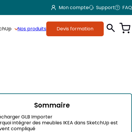
Mon compte
Support
FAQ
tchUp
Nos produits
Devis formation
Sommaire
écharger GLB Importer
rquoi intégrer des meubles IKEA dans SketchUp est
vent compliqué