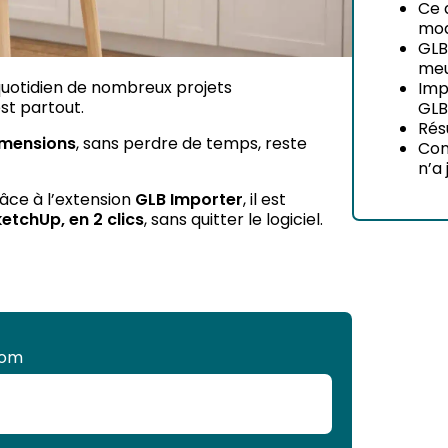
Ce 
mod
GLB
meu
 quotidien de nombreux projets
Imp
st partout.
GLB
Rés
, sans perdre de temps, reste
imensions
Con
n’a
râce à l’extension
, il est
GLB Importer
, sans quitter le logiciel.
etchUp, en 2 clics
nom