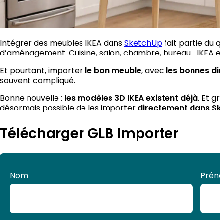
Intégrer des meubles IKEA dans
SketchUp
fait partie du
d’aménagement. Cuisine, salon, chambre, bureau… IKEA e
Et pourtant, importer
, avec
le bon meuble
les bonnes d
souvent compliqué.
Bonne nouvelle :
. Et g
les modèles 3D IKEA existent déjà
désormais possible de les importer
directement dans Sk
Télécharger GLB Importer
GLB
Nom
Pré
Importer