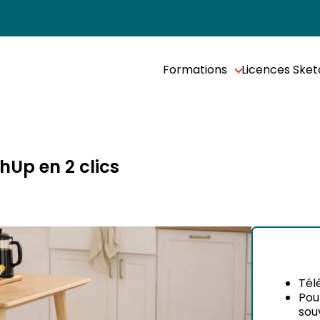
Formations
Licences Ske
hUp en 2 clics
Tél
Pou
sou