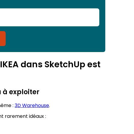
 IKEA dans SketchUp est
 à exploiter
 même :
3D Warehouse
.
nt rarement idéaux :