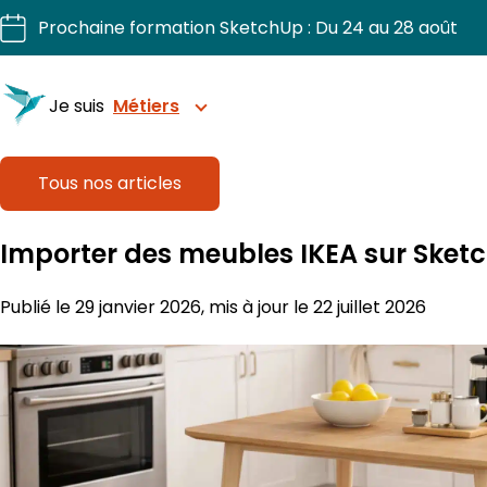
Aller
Prochaine formation SketchUp : Du 24 au 28 août
au
contenu
Je suis
Métiers
Tous nos articles
Structurez vos projets avec précision
Importer des meubles IKEA sur Sketc
Sublimez chaque intérieur.
Publié le 29 janvier 2026, mis à jour le 22 juillet 2026
Dessinez, chiffriez, fabriquez vos projets bois.
Visualisez et organisez vos extérieurs.
Pilotez vos chantiers 3D en confiance