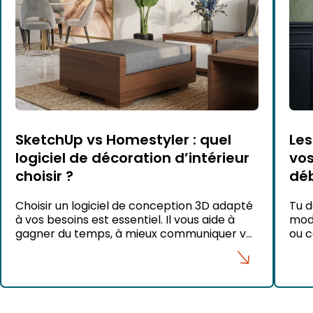
SketchUp vs Homestyler : quel
Les
logiciel de décoration d’intérieur
vos
choisir ?
déb
Choisir un logiciel de conception 3D adapté
Tu d
à vos besoins est essentiel. Il vous aide à
modè
gagner du temps, à mieux communiquer vos
ou c
idées et à concrétiser vos projets. Parmi les
prob
solutions populaires du marché, SketchUp
ne l
et Homestyler figurent souvent dans les
erre
comparatifs. Pourtant, ces deux outils ne
ces 
répondent pas aux mêmes objectifs. Alors,
cet 