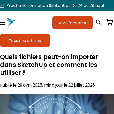
Aller
Prochaine formation SketchUp : Du 24 au 28 août
au
contenu
Je suis
Devis formation
Métiers
Menu
Formations
Tous nos articles
Licences SketchUp
Quels fichiers peut-on importer
Nos produits
dans SketchUp et comment les
utiliser ?
Support
Publié le 29 avril 2025, mis à jour le 22 juillet 2026