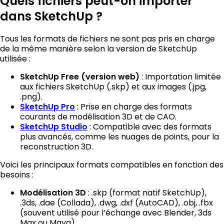
Quels fichiers peut-on importer
dans SketchUp ?
Tous les formats de fichiers ne sont pas pris en charge
de la même manière selon la version de SketchUp
utilisée :
: Importation limitée
SketchUp Free (version web)
aux fichiers SketchUp (.skp) et aux images (.jpg,
.png).
: Prise en charge des formats
SketchUp Pro
courants de modélisation 3D et de CAO.
: Compatible avec des formats
SketchUp Studio
plus avancés, comme les nuages de points, pour la
reconstruction 3D.
Voici les principaux formats compatibles en fonction des
besoins :
: .skp (format natif SketchUp),
Modélisation 3D
.3ds, .dae (Collada), .dwg, .dxf (AutoCAD), .obj, .fbx
(souvent utilisé pour l’échange avec Blender, 3ds
Max ou Maya).