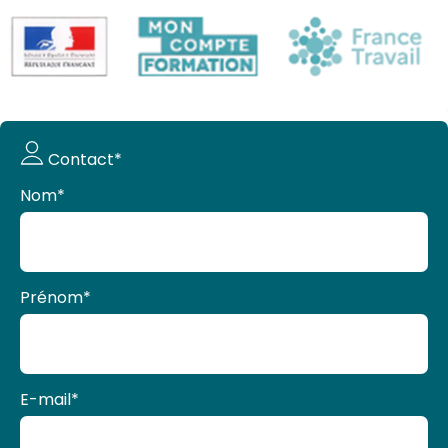
Demande
Contact*
de devis
Nom
*
Prénom
*
E-mail
*