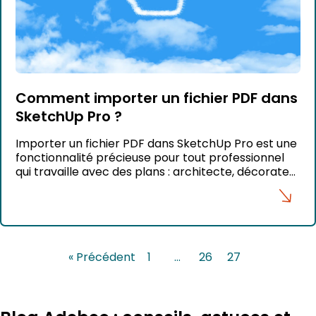
Comment importer un fichier PDF dans
SketchUp Pro ?
Importer un fichier PDF dans SketchUp Pro est une
fonctionnalité précieuse pour tout professionnel
qui travaille avec des plans : architecte, décorateur
d’intérieur, artisan ou encore designer mobilier. En
quelques clics, vous pouvez transformer un simple
fichier PDF en base de modélisation 3D. Voici un
guide pas à pas pour maîtriser cette opération.
Attention, cette […]
« Précédent
1
…
26
27