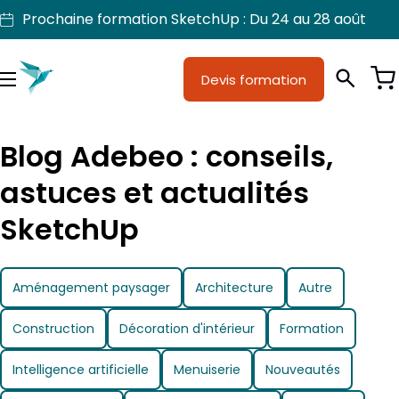
Aller
Prochaine formation SketchUp : Du 24 au 28 août
au
contenu
Je suis
Devis formation
Métiers
Menu
Formations
Blog Adebeo : conseils,
Licences SketchUp
astuces et actualités
Nos produits
SketchUp
Support
Aménagement paysager
Architecture
Autre
Construction
Décoration d'intérieur
Formation
Intelligence artificielle
Menuiserie
Nouveautés