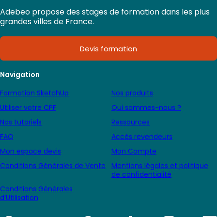
Adebeo propose des stages de formation dans les plus
grandes villes de France.
Devis formation
Navigation
Formation SketchUp
Nos produits
Utiliser votre CPF
Qui sommes-nous ?
Nos tutoriels
Ressources
FAQ
Accès revendeurs
Mon espace devis
Mon Compte
Conditions Générales de Vente
Mentions légales et politique
de confidentialité
Conditions Générales
d’Utilisation