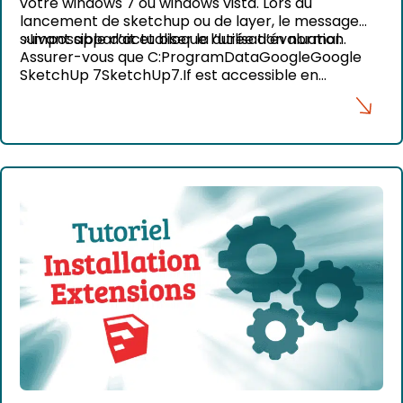
votre windows 7 ou windows vista. Lors du
lancement de sketchup ou de layer, le message
suivant apparait et bloque l’utilisation normal:
»Impossible d’actualiser la durée d’évaluation.
Assurer-vous que C:ProgramDataGoogleGoogle
SketchUp 7SketchUp7.If est accessible en
écriture »