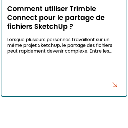
Comment utiliser Trimble
Connect pour le partage de
fichiers SketchUp ?
Lorsque plusieurs personnes travaillent sur un
même projet SketchUp, le partage des fichiers
peut rapidement devenir complexe. Entre les
différentes versions envoyées par email, les
modifications difficiles à suivre et les risques de
travailler sur un modèle obsolète, la collaboration
peut vite devenir source d’erreurs et de perte de
temps. C’est précisément pour répondre à […]