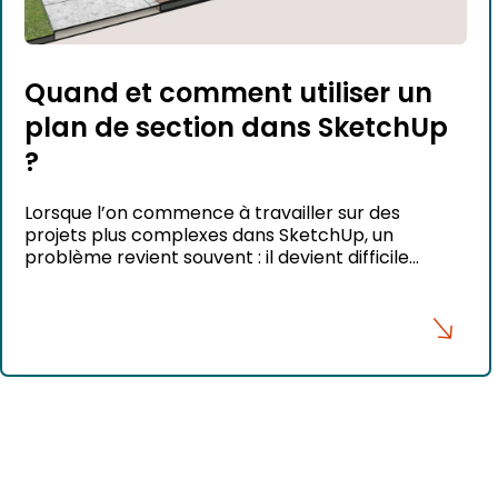
Quand et comment utiliser un
plan de section dans SketchUp
?
Lorsque l’on commence à travailler sur des
projets plus complexes dans SketchUp, un
problème revient souvent : il devient difficile
d’accéder aux éléments situés à l’intérieur du
modèle. Que vous souhaitiez aménager une pièce
au centre d’un appartement, modifier une cuisine
ou intervenir sur un meuble intégré, vous finissez
rapidement par traverser les murs avec […]