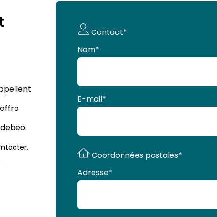
t
Demande
Contact*
de devis
Nom
*
appellent
E-mail
*
offre
Adebeo.
ntacter.
Coordonnées postales*
Adresse
*