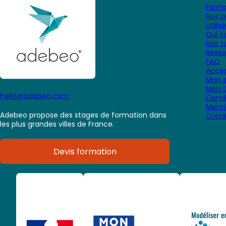
Forma
Nos p
Utilis
Qui 
Nos tu
Resso
FAQ
Accès
Mon e
Mon 
hello@adebeo.com
Condi
Menti
Adebeo propose des stages de formation dans
Condi
les plus grandes villes de France.
Devis formation