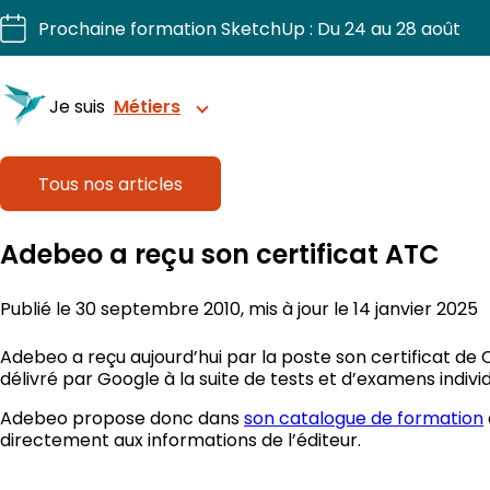
Aller
Prochaine formation SketchUp : Du 24 au 28 août
au
contenu
Je suis
Métiers
Tous nos articles
Structurez vos projets avec précision
Adebeo a reçu son certificat ATC
Sublimez chaque intérieur.
Publié le 30 septembre 2010, mis à jour le 14 janvier 2025
Dessinez, chiffriez, fabriquez vos projets bois.
Adebeo a reçu aujourd’hui par la poste son certificat de
délivré par Google à la suite de tests et d’examens indiv
Visualisez et organisez vos extérieurs.
Adebeo propose donc dans
son catalogue de formation
directement aux informations de l’éditeur.
Pilotez vos chantiers 3D en confiance