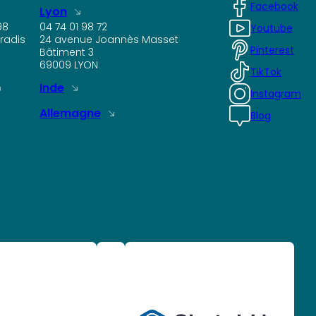
Facebook
Lyon
98
04 74 01 98 72
Youtube
radis
24 avenue Joannès Masset
Pinterest
Bâtiment 3
69009 LYON
TikTok
Inde
Instagram
Allemagne
Blog