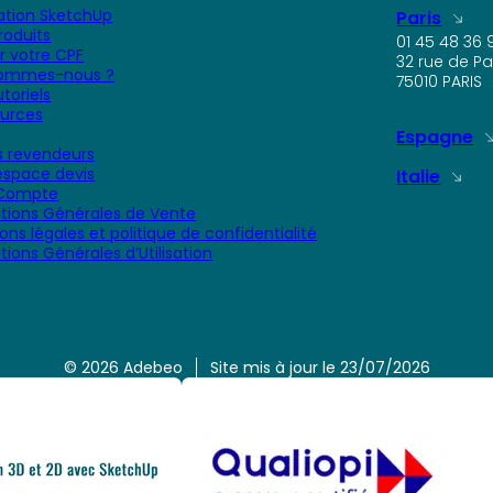
tion SketchUp
Paris
roduits
01 45 48 36 
er votre CPF
32 rue de Pa
sommes-nous ?
75010 PARIS
toriels
urces
Espagne
 revendeurs
space devis
Italie
Compte
tions Générales de Vente
ons légales et politique de confidentialité
tions Générales d’Utilisation
© 2026 Adebeo
Site mis à jour le 23/07/2026