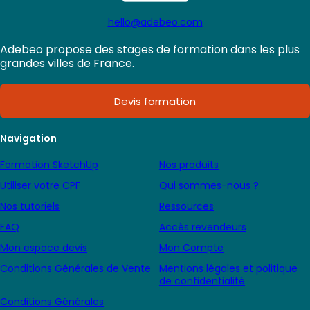
hello@adebeo.com
Adebeo propose des stages de formation dans les plus
grandes villes de France.
Devis formation
Navigation
Formation SketchUp
Nos produits
Utiliser votre CPF
Qui sommes-nous ?
Nos tutoriels
Ressources
FAQ
Accès revendeurs
Mon espace devis
Mon Compte
Conditions Générales de Vente
Mentions légales et politique
de confidentialité
Conditions Générales