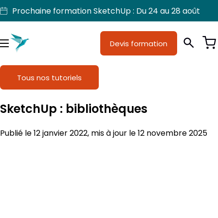
Aller
Prochaine formation SketchUp : Du 24 au 28 août
au
contenu
Devis formation
Je suis
Métiers
Menu
Formations
Tous nos tutoriels
Licences SketchUp
SketchUp : bibliothèques
Nos produits
Publié le 12 janvier 2022, mis à jour le 12 novembre 2025
Support