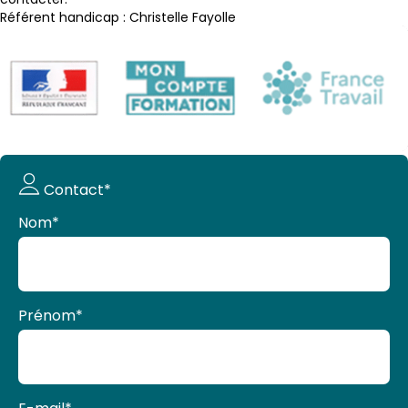
Référent handicap : Christelle Fayolle
Demande
Contact*
de devis
Nom
*
Prénom
*
E-mail
*