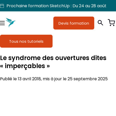
Aller
Prochaine formation SketchUp : Du 24 au 28 août
au
contenu
Devis formation
Je suis
Métiers
Menu
Formations
Tous nos tutoriels
Licences SketchUp
Le syndrome des ouvertures dites
Nos produits
« imperçables »
Support
Publié le 13 avril 2018, mis à jour le 25 septembre 2025