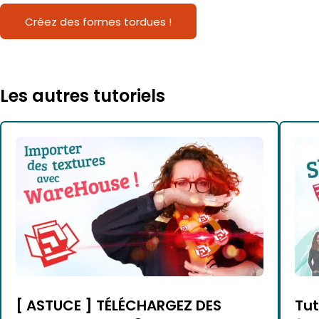
Créez des formes tordues !
Les autres tutoriels
[ ASTUCE ] TÉLÉCHARGEZ DES
Tu