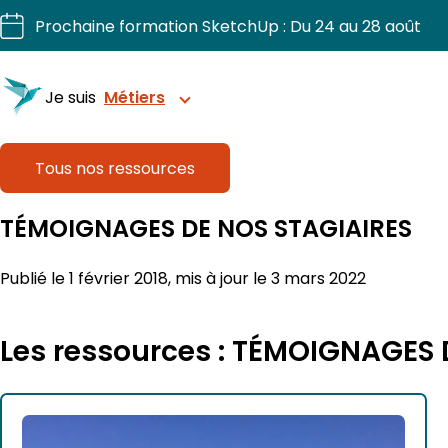
Aller
Prochaine formation SketchUp : Du 24 au 28 août
au
contenu
Je suis
Métiers
Tous nos ressources
Structurez vos projets avec précision
TÉMOIGNAGES DE NOS STAGIAIRES
Sublimez chaque intérieur.
Publié le 1 février 2018, mis à jour le 3 mars 2022
Dessinez, chiffriez, fabriquez vos projets bois.
Les ressources : TÉMOIGNAGES 
Visualisez et organisez vos extérieurs.
Pilotez vos chantiers 3D en confiance