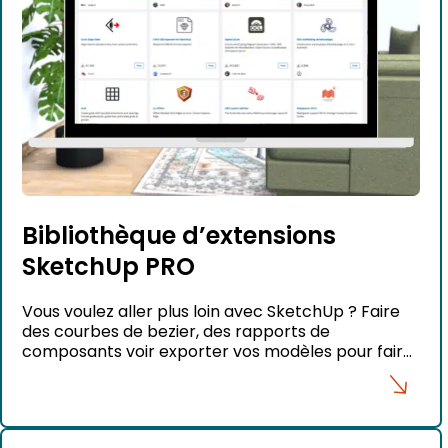
Bibliothèque d’extensions
SketchUp PRO
Vous voulez aller plus loin avec SketchUp ? Faire
des courbes de bezier, des rapports de
composants voir exporter vos modèles pour faire
de l’impression 3D ? Tout cela peut se faire dans
SketchUp grâce aux plugins qui s’installent
directement dans SketchUp.