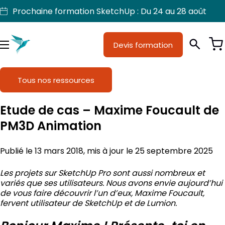
Aller
Prochaine formation SketchUp : Du 24 au 28 août
au
contenu
Devis formation
Je suis
Métiers
Menu
Formations
Tous nos ressources
Licences SketchUp
Etude de cas – Maxime Foucault de
Nos produits
PM3D Animation
Support
Publié le 13 mars 2018, mis à jour le 25 septembre 2025
Les projets sur
SketchUp Pro
sont aussi nombreux et
variés que ses utilisateurs. Nous avons envie aujourd’hui
de vous faire découvrir l’un d’eux, Maxime Foucault,
fervent utilisateur de SketchUp et de Lumion.