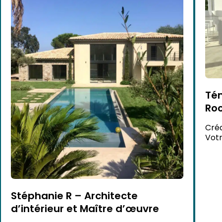
Tém
Ro
Créa
Votr
Stéphanie R – Architecte
d’intérieur et Maître d’œuvre