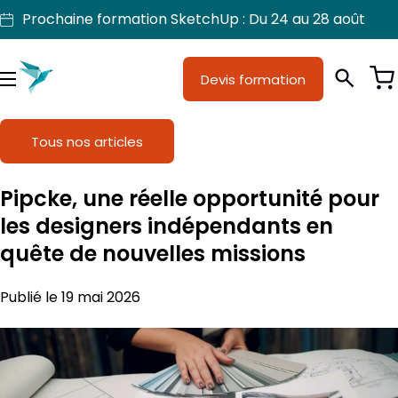
Aller
Prochaine formation SketchUp : Du 24 au 28 août
au
contenu
Je suis
Devis formation
Métiers
Menu
Formations
Tous nos articles
Licences SketchUp
Pipcke, une réelle opportunité pour
Nos produits
les designers indépendants en
quête de nouvelles missions
Support
Publié le 19 mai 2026