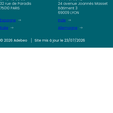
32 rue de Paradis
24 avenue Joannès Masset
75010 PARIS
Bâtiment 3
69009 LYON
Espagne
Inde
Italie
Allemagne
© 2026 Adebeo
Site mis à jour le 23/07/2026