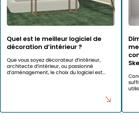
Quel est le meilleur logiciel de
Dim
décoration d’intérieur ?
mes
com
Que vous soyez décorateur d’intérieur,
Sk
architecte d’intérieur, ou passionné
d’aménagement, le choix du logiciel est
Conc
essentiel. Il est devenu un élément clé pour
suff
réussir un projet. Aujourd’hui, les clients
util
attendent plus que des plans ou des croquis.
trav
Ils veulent voir leur futur intérieur en 3D. Ils
cert
veulent comparer plusieurs options
mini
d’aménagement, se projeter dans un […]
maît
des 
harm