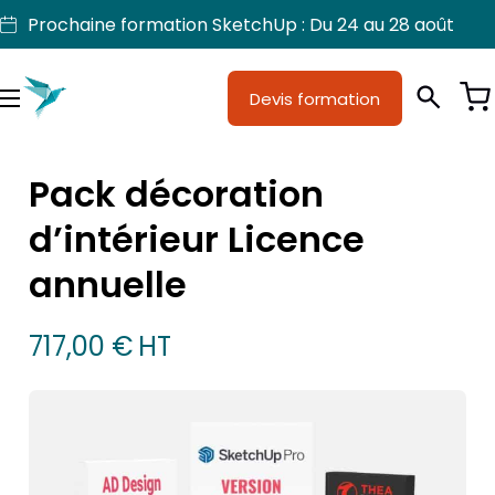
Aller
Prochaine formation SketchUp : Du 24 au 28 août
au
contenu
Devis formation
Je suis
Métiers
Menu
Formations
Pack décoration
Licences SketchUp
d’intérieur Licence
Nos produits
annuelle
Support
717,00
€
HT