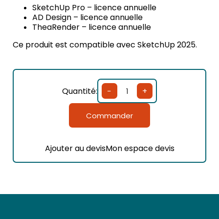
SketchUp Pro – licence annuelle
AD Design – licence annuelle
TheaRender – licence annuelle
Ce produit est compatible avec SketchUp 2025.
Quantité:
−
+
quantité
de
Pack
Commander
décoration
d'intérieur
Licence
Ajouter au devis
Mon espace devis
annuelle