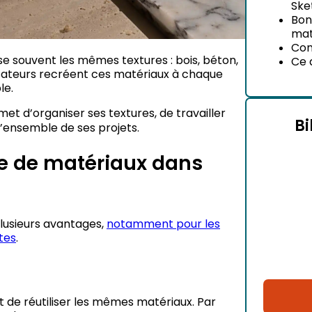
Ske
Bon
mat
Con
lise souvent les mêmes textures : bois, béton,
Ce q
lisateurs recréent ces matériaux à chaque
le.
et d’organiser ses textures, de travailler
Bi
l’ensemble de ses projets.
ue de matériaux dans
lusieurs avantages,
notamment pour les
tes
.
ent de réutiliser les mêmes matériaux. Par