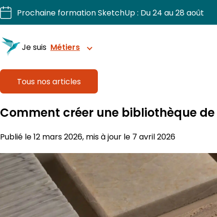
Aller
Prochaine formation SketchUp : Du 24 au 28 août
au
contenu
Je suis
Métiers
Tous nos articles
Structurez vos projets avec précision
Comment créer une bibliothèque de 
Sublimez chaque intérieur.
Publié le 12 mars 2026, mis à jour le 7 avril 2026
Dessinez, chiffriez, fabriquez vos projets bois.
Visualisez et organisez vos extérieurs.
Pilotez vos chantiers 3D en confiance