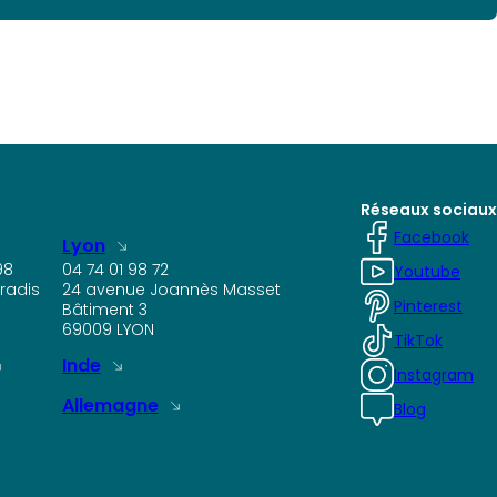
Réseaux sociaux
Facebook
Lyon
98
04 74 01 98 72
Youtube
radis
24 avenue Joannès Masset
Pinterest
Bâtiment 3
69009 LYON
TikTok
Inde
Instagram
Allemagne
Blog