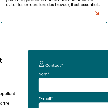
éviter les erreurs lors des travaux, il est essentiel
de respecter certaines dimensions et distances
minimales. Pour les décorateurs d’intérieur,
maîtriser ces règles permet de proposer des
projets à la fois fonctionnels et harmonieux. Grâce
à SketchUp, il est […]
t
Demande
Contact*
de devis
Nom
*
appellent
E-mail
*
offre