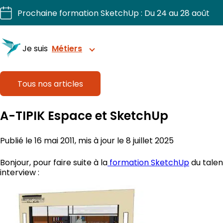
Aller
Prochaine formation SketchUp : Du 24 au 28 août
au
contenu
Je suis
Métiers
Tous nos articles
Structurez vos projets avec précision
A-TIPIK Espace et SketchUp
Sublimez chaque intérieur.
Publié le 16 mai 2011, mis à jour le 8 juillet 2025
Dessinez, chiffriez, fabriquez vos projets bois.
Bonjour, pour faire suite à la
formation SketchUp
du talen
interview :
Visualisez et organisez vos extérieurs.
Pilotez vos chantiers 3D en confiance