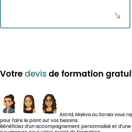
veulent voir leur futur intérieur en 3D. Ils veulent
comparer plusieurs options d’aménagement, se
projeter dans un […]
Votre
de formation gratui
devis
Astrid, Maëva ou Soraia vous r
pour faire le point sur vos besoins.
Bénéficiez d’un accompagnement personnalisé et d’une 
sur-mesure pour votre projet de formation.