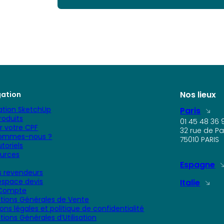
Nos lieux
gation
tion SketchUp
Paris
roduits
01 45 48 36 
er votre CPF
32 rue de Pa
sommes-nous ?
75010 PARIS
toriels
urces
Espagne
 revendeurs
space devis
Italie
Compte
tions Générales de Vente
ons légales et politique de confidentialité
tions Générales d’Utilisation