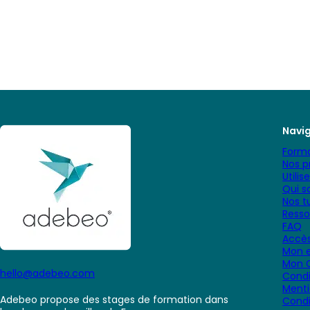
Navi
Forma
Nos p
Utilis
Qui 
Nos tu
Resso
FAQ
Accès
Mon e
Mon 
hello@adebeo.com
Condi
Menti
Adebeo propose des stages de formation dans
Condi