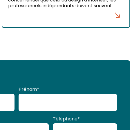
professionnels indépendants doivent souvent
jongler entre créativité, prospection
commerciale, gestion de projet et fidélisation
client. Trouver de nouvelles missions régulières
tout en maintenant son activité actuelle peut
rapidement devenir un véritable défi. C’est
précisément dans ce contexte que Pipcke se
positionne comme […]
Prénom
*
Téléphone
*