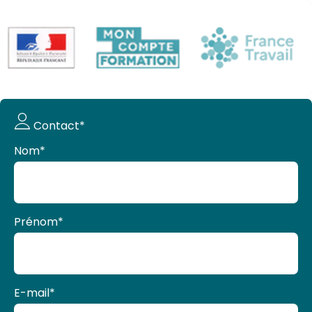
Demande
Contact*
de devis
Nom
*
Prénom
*
E-mail
*