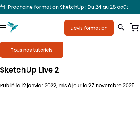
Aller
Prochaine formation SketchUp : Du 24 au 28 août
au
contenu
Devis formation
Je suis
Métiers
Menu
Formations
Tous nos tutoriels
Licences SketchUp
SketchUp Live 2
Nos produits
Publié le 12 janvier 2022, mis à jour le 27 novembre 2025
Support