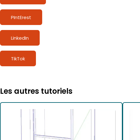
PIntErest
LinkedIn
TikTok
Les autres tutoriels