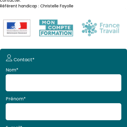
contacter.
Référent handicap : Christelle Fayolle
Demande
Contact*
de devis
Nom
*
Prénom
*