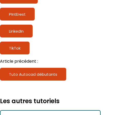
PIntErest
LinkedIn
TikTok
Article précédent :
Tuto Autocad débutants
Les autres tutoriels