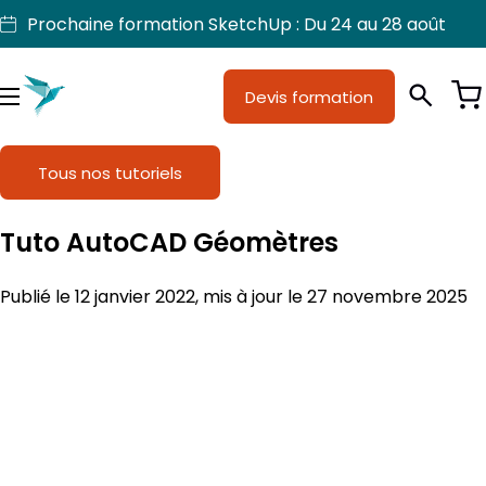
Aller
Prochaine formation SketchUp : Du 24 au 28 août
au
contenu
Devis formation
Je suis
Métiers
Menu
Formations
Tous nos tutoriels
Licences SketchUp
Tuto AutoCAD Géomètres
Nos produits
Publié le 12 janvier 2022, mis à jour le 27 novembre 2025
Support