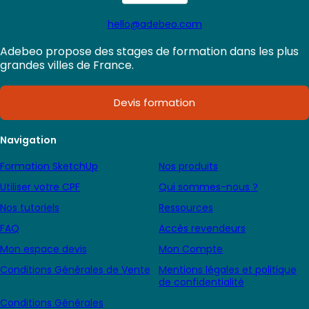
hello@adebeo.com
Adebeo propose des stages de formation dans les plus
grandes villes de France.
Devis formation
Navigation
Formation SketchUp
Nos produits
Utiliser votre CPF
Qui sommes-nous ?
Nos tutoriels
Ressources
FAQ
Accès revendeurs
Mon espace devis
Mon Compte
Conditions Générales de Vente
Mentions légales et politique
de confidentialité
Conditions Générales