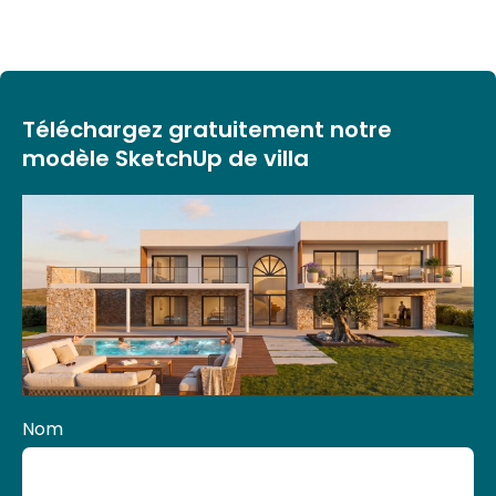
Téléchargez
gratuitement
Téléchargez gratuitement notre
notre
modèle SketchUp de villa
modèle
SketchUp de
villa
Nom