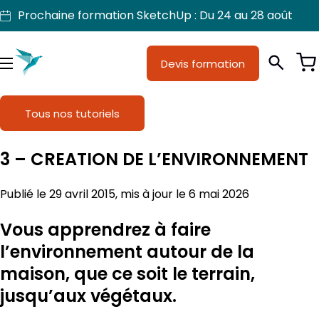
Aller
Prochaine formation SketchUp : Du 24 au 28 août
au
contenu
Je suis
Devis formation
Métiers
Menu
Formations
Tous nos tutoriels
Licences SketchUp
3 – CREATION DE L’ENVIRONNEMENT
Nos produits
Publié le 29 avril 2015, mis à jour le 6 mai 2026
Support
Vous apprendrez à faire
l’environnement autour de la
maison, que ce soit le terrain,
jusqu’aux végétaux.