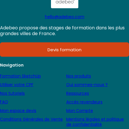
hello@adebeo.com
Adebeo propose des stages de formation dans les plus
grandes villes de France.
Devis formation
Navigation
Formation SketchUp
Nos produits
Utiliser votre CPF
Qui sommes-nous ?
Nos tutoriels
Ressources
FAQ
Accès revendeurs
Mon espace devis
Mon Compte
Conditions Générales de Vente
Mentions légales et politique
de confidentialité