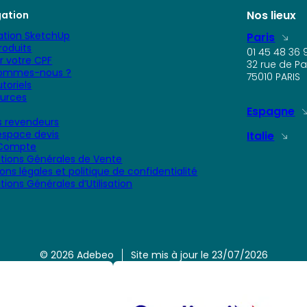
Nos lieux
gation
tion SketchUp
Paris
roduits
01 45 48 36 
er votre CPF
32 rue de Pa
sommes-nous ?
75010 PARIS
toriels
urces
Espagne
 revendeurs
space devis
Italie
Compte
tions Générales de Vente
ons légales et politique de confidentialité
tions Générales d’Utilisation
© 2026 Adebeo
Site mis à jour le 23/07/2026