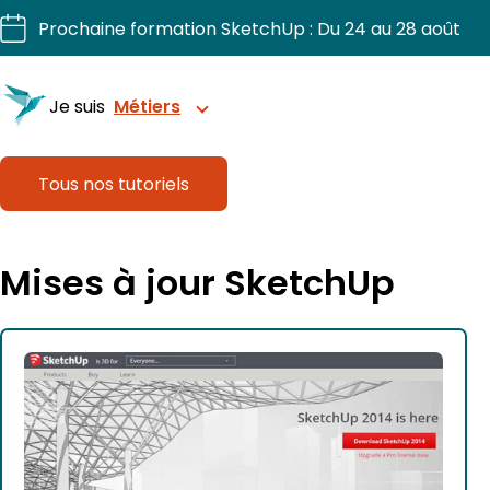
Aller
Prochaine formation SketchUp : Du 24 au 28 août
au
contenu
Je suis
Métiers
Tous nos tutoriels
Structurez vos projets avec précision
Mises à jour SketchUp
Sublimez chaque intérieur.
Dessinez, chiffriez, fabriquez vos projets bois.
Visualisez et organisez vos extérieurs.
Pilotez vos chantiers 3D en confiance