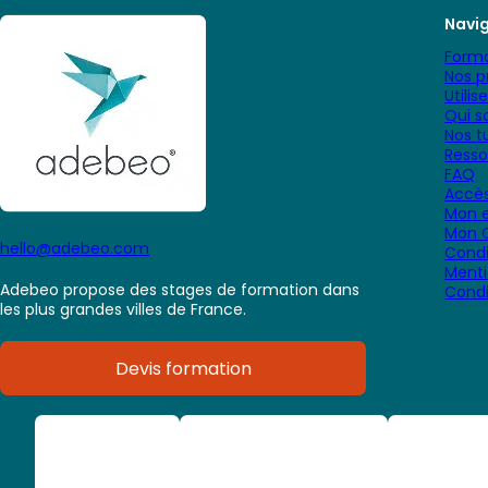
Navi
Forma
Nos p
Utilis
Qui 
Nos tu
Resso
FAQ
Accès
Mon e
Mon 
hello@adebeo.com
Condi
Menti
Adebeo propose des stages de formation dans
Condi
les plus grandes villes de France.
Devis formation