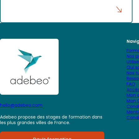
Navi
Forma
Nos p
Utilis
Qui 
Nos tu
Resso
FAQ
Accès
Mon e
Mon 
hello@adebeo.com
Condi
Menti
Adebeo propose des stages de formation dans
Condi
les plus grandes villes de France.