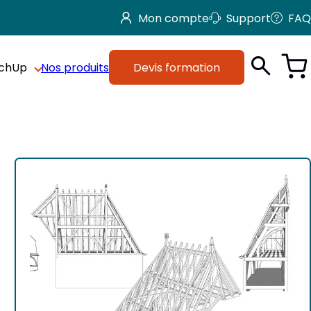
Mon compte
Support
FAQ
tchUp
Nos produits
Devis formation