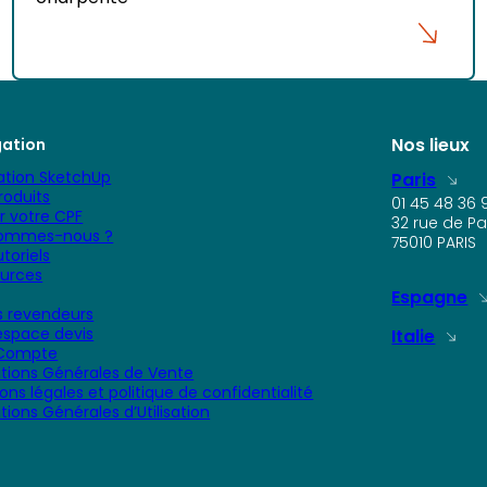
Nos lieux
gation
tion SketchUp
Paris
roduits
01 45 48 36 
er votre CPF
32 rue de Pa
sommes-nous ?
75010 PARIS
toriels
urces
Espagne
 revendeurs
space devis
Italie
Compte
tions Générales de Vente
ons légales et politique de confidentialité
tions Générales d’Utilisation