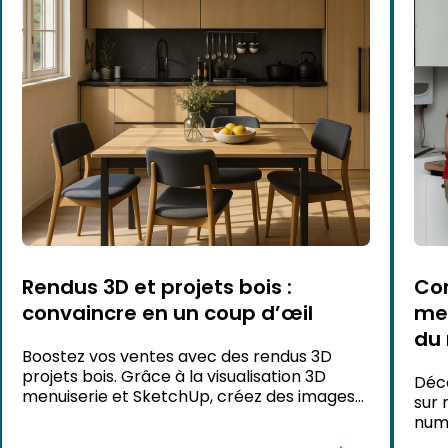
Rendus 3D et projets bois :
Co
convaincre en un coup d’œil
mes
du
Boostez vos ventes avec des rendus 3D
projets bois. Grâce à la visualisation 3D
Déco
menuiserie et SketchUp, créez des images
sur 
photoréalistes bois percutantes.
numé
les 