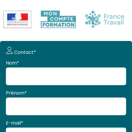
Demande
Contact*
de devis
Nom
*
Prénom
*
E-mail
*