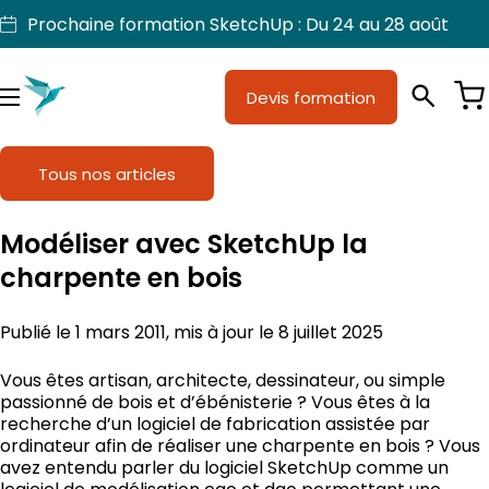
Aller
Prochaine formation SketchUp : Du 24 au 28 août
au
contenu
Devis formation
Je suis
Métiers
Menu
Formations
Tous nos articles
Licences SketchUp
Modéliser avec SketchUp la
Nos produits
charpente en bois
Support
Publié le 1 mars 2011, mis à jour le 8 juillet 2025
Vous êtes artisan, architecte, dessinateur, ou simple
passionné de bois et d’ébénisterie ? Vous êtes à la
recherche d’un logiciel de fabrication assistée par
ordinateur afin de réaliser une charpente en bois ? Vous
avez entendu parler du logiciel SketchUp comme un