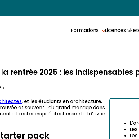
Formations
Licences Ske
 la rentrée 2025 : les indispensable
25
chitectes
, et les étudiants en architecture.
 retrouvée et souvent… du grand ménage dans
nt et rester inspiré, il est essentiel d’avoir
L’o
Les
starter pack
Les