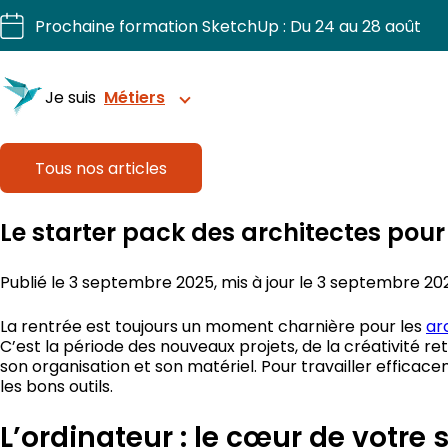
Aller
Prochaine formation SketchUp : Du 24 au 28 août
au
contenu
Je suis
Métiers
Tous nos articles
Structurez vos projets avec précision
Le starter pack des architectes pour
Sublimez chaque intérieur.
Publié le 3 septembre 2025, mis à jour le 3 septembre 20
Dessinez, chiffriez, fabriquez vos projets bois.
La rentrée est toujours un moment charnière pour les
ar
C’est la période des nouveaux projets, de la créativité
Visualisez et organisez vos extérieurs.
son organisation et son matériel. Pour travailler efficaceme
les bons outils.
Pilotez vos chantiers 3D en confiance
L’ordinateur : le cœur de votre 