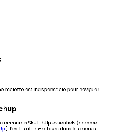
s
une molette est indispensable pour naviguer
tchUp
les raccourcis SketchUp essentiels (comme
hUp
). Fini les allers-retours dans les menus.