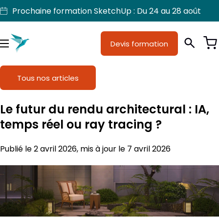
Aller
Prochaine formation SketchUp : Du 24 au 28 août
au
contenu
Devis formation
Je suis
Métiers
Menu
Formations
Tous nos articles
Licences SketchUp
Le futur du rendu architectural : IA,
Nos produits
temps réel ou ray tracing ?
Support
Publié le 2 avril 2026, mis à jour le 7 avril 2026