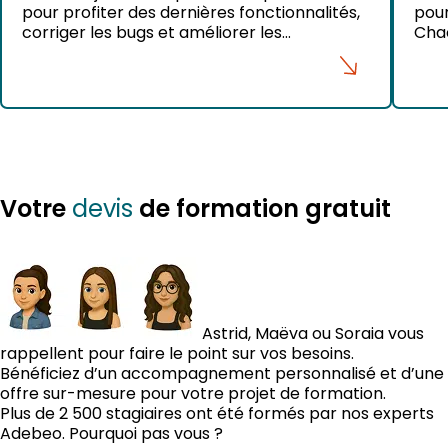
pour profiter des dernières fonctionnalités,
pour
corriger les bugs et améliorer les
Chao
performances de rendu. Pourtant,
assu
beaucoup d’utilisateurs ignorent qu’il suffit
en l
de deux clics pour vérifier si leur version est
hors
à jour. Voici un guide simple pour t’assurer
empr
que tu utilises toujours la dernière version
nou
d’Enscape. Vérifier la version d’Enscape […]
inst
Votre
de formation gratuit
devis
Astrid, Maëva ou Soraia vous
rappellent pour faire le point sur vos besoins.
Bénéficiez d’un accompagnement personnalisé et d’une
offre sur-mesure pour votre projet de formation.
Plus de 2 500 stagiaires ont été formés par nos experts
Adebeo. Pourquoi pas vous ?