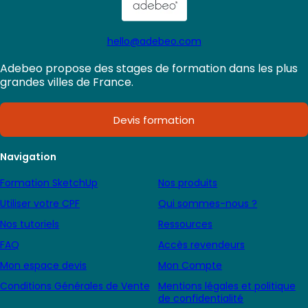
hello@adebeo.com
Adebeo propose des stages de formation dans les plus
grandes villes de France.
Devis formation
Navigation
Formation SketchUp
Nos produits
Utiliser votre CPF
Qui sommes-nous ?
Nos tutoriels
Ressources
FAQ
Accès revendeurs
Mon espace devis
Mon Compte
Conditions Générales de Vente
Mentions légales et politique
de confidentialité