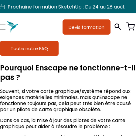
Aller
Prochaine formation SketchUp : Du 24 au 28 août
au
contenu
Devis formation
Je suis
Métiers
Menu
Formations
Toute notre FAQ
Licences SketchUp
Pourquoi Enscape ne fonctionne-t-il
Nos produits
pas ?
Support
Souvent, si votre carte graphique/système répond aux
exigences matérielles minimales, mais qu’Enscape ne
fonctionne toujours pas, cela peut très bien être causé
par un pilote de carte graphique obsolète.
Dans ce cas, la mise à jour des pilotes de votre carte
graphique peut aider à résoudre le problème :