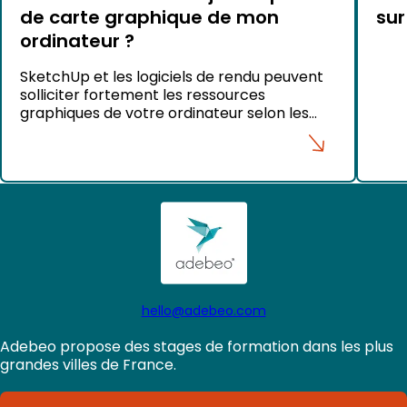
de carte graphique de mon
sur
ordinateur ?
SketchUp et les logiciels de rendu peuvent
solliciter fortement les ressources
graphiques de votre ordinateur selon les
projets que vous réalisez. Pour garantir des
performances optimales et éviter certains
problèmes d’affichage, il est recommandé
de maintenir les pilotes de votre carte
graphique à jour. Sous Windows Pour les
ordinateurs portables Nous vous conseillons
de télécharger […]
hello@adebeo.com
Adebeo propose des stages de formation dans les plus
grandes villes de France.