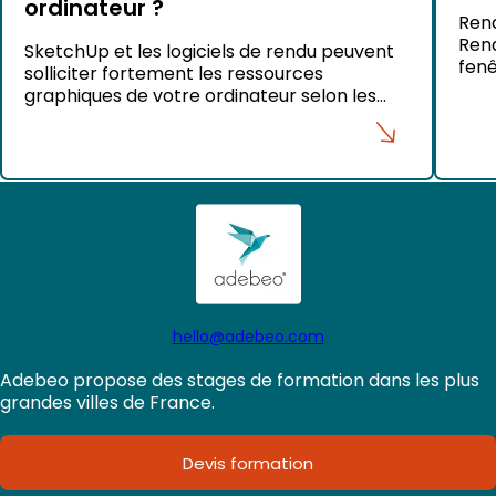
ordinateur ?
Rend
Rend
SketchUp et les logiciels de rendu peuvent
fenê
solliciter fortement les ressources
« La
graphiques de votre ordinateur selon les
préf
projets que vous réalisez. Pour garantir des
Sket
performances optimales et éviter certains
problèmes d’affichage, il est recommandé
de maintenir les pilotes de votre carte
graphique à jour. Sous Windows Pour les
ordinateurs portables Nous vous conseillons
de télécharger […]
hello@adebeo.com
Adebeo propose des stages de formation dans les plus
grandes villes de France.
Devis formation