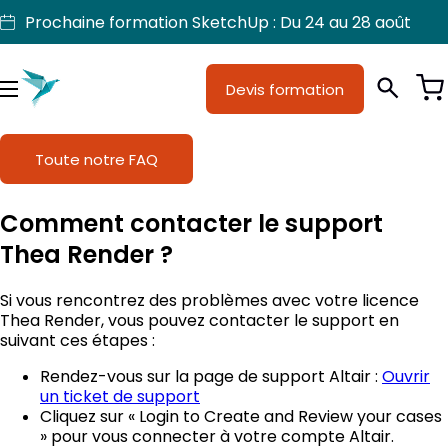
Aller
Prochaine formation SketchUp : Du 24 au 28 août
au
contenu
Devis formation
Je suis
Métiers
Menu
Formations
Toute notre FAQ
Licences SketchUp
Comment contacter le support
Nos produits
Thea Render ?
Support
Si vous rencontrez des problèmes avec votre licence
Thea Render, vous pouvez contacter le support en
suivant ces étapes :
Rendez-vous sur la page de support Altair :
Ouvrir
un ticket de support
Cliquez sur « Login to Create and Review your cases
» pour vous connecter à votre compte Altair.