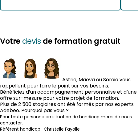
Studio 2026, bonne nouvelle : le processus
com
est beaucoup plus simple grâce au plugin
réal
SketchUp Revit Importer. Dans ce guide
sécu
complet, […]
un l
Votre
de formation gratuit
devis
Astrid, Maëva ou Soraia vous
rappellent pour faire le point sur vos besoins.
Bénéficiez d’un accompagnement personnalisé et d’une
offre sur-mesure pour votre projet de formation.
Plus de 2 500 stagiaires ont été formés par nos experts
Adebeo. Pourquoi pas vous ?
Pour toute personne en situation de handicap merci de nous
contacter.
Référent handicap : Christelle Fayolle