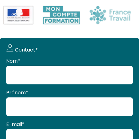
Demande
Contact*
de devis
Nom
*
Prénom
*
E-mail
*