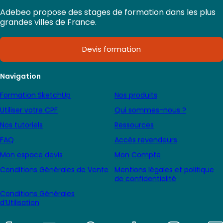
Adebeo propose des stages de formation dans les plus
grandes villes de France.
Devis formation
Navigation
Formation SketchUp
Nos produits
Utiliser votre CPF
Qui sommes-nous ?
Nos tutoriels
Ressources
FAQ
Accès revendeurs
Mon espace devis
Mon Compte
Conditions Générales de Vente
Mentions légales et politique
de confidentialité
Conditions Générales
d’Utilisation