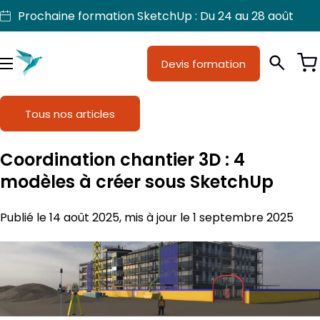
Aller
Prochaine formation SketchUp : Du 24 au 28 août
au
contenu
Devis formation
Je suis
Métiers
Menu
Formations
Tous nos articles
Licences SketchUp
Coordination chantier 3D : 4
Nos produits
modèles à créer sous SketchUp
Support
Publié le 14 août 2025, mis à jour le 1 septembre 2025