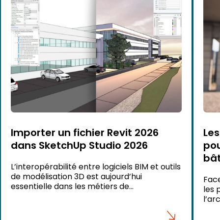
Importer un fichier Revit 2026
Les
dans SketchUp Studio 2026
pou
bâ
L’interopérabilité entre logiciels BIM et outils
de modélisation 3D est aujourd’hui
Face
essentielle dans les métiers de
les 
l’architecture, du bâtiment et du design. Si
l’ar
vous utilisez Revit 2026 et souhaitez
s’ap
exploiter votre modèle dans SketchUp
fiab