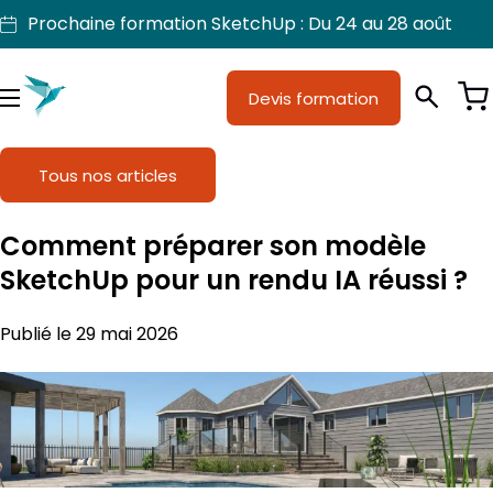
Aller
Prochaine formation SketchUp : Du 24 au 28 août
au
contenu
Je suis
Devis formation
Métiers
Menu
Formations
Tous nos articles
Licences SketchUp
Comment préparer son modèle
Nos produits
SketchUp pour un rendu IA réussi ?
Support
Publié le 29 mai 2026