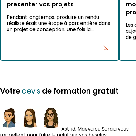
présenter vos projets
mod
pro
Pendant longtemps, produire un rendu
réaliste était une étape à part entière dans
Les 
un projet de conception. Une fois la
aujo
modélisation terminée dans SketchUp, il
de g
fallait exporter son projet vers un moteur
de p
de rendu, paramétrer les matériaux, ajuster
quel
l’éclairage, lancer les calculs puis effectuer
arch
plusieurs corrections avant d’obtenir une
ou p
image convaincante. Aujourd’hui, les choses
vous
évoluent […]
Elle
Parm
devis
Votre
de formation gratuit
Astrid, Maëva ou Soraia vous
rappellent pour faire le point sur vos besoins.