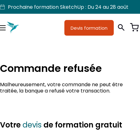
Aller
Prochaine formation SketchUp : Du 24 au 28 août
au
contenu
Devis formation
Je suis
Métiers
Menu
Formations
Licences SketchUp
Commande refusée
Nos produits
Malheureusement, votre commande ne peut être
Support
traitée, la banque a refusé votre transaction.
Votre
de formation gratuit
devis