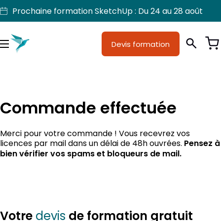
Aller
Prochaine formation SketchUp : Du 24 au 28 août
au
contenu
Devis formation
Je suis
Métiers
Menu
Formations
Licences SketchUp
Commande effectuée
Nos produits
Merci pour votre commande ! Vous recevrez vos
Support
licences par mail dans un délai de 48h ouvrées.
Pensez à
bien vérifier vos spams et bloqueurs de mail.
Votre
de formation gratuit
devis