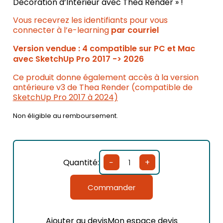
Décoration d’Intérieur avec Thea Render » !
Vous recevrez les identifiants pour vous
connecter à l’e-learning
par courriel
Version vendue : 4 compatible sur PC et Mac
avec SketchUp Pro 2017 -> 2026
Ce produit donne également accès à la version
antérieure v3 de Thea Render (compatible de
SketchUp Pro 2017 à 2024)
Non éligible au remboursement.
Quantité:
−
+
quantité
de
Pack
Commander
Thea
Render
+
Ajouter au devis
Mon espace devis