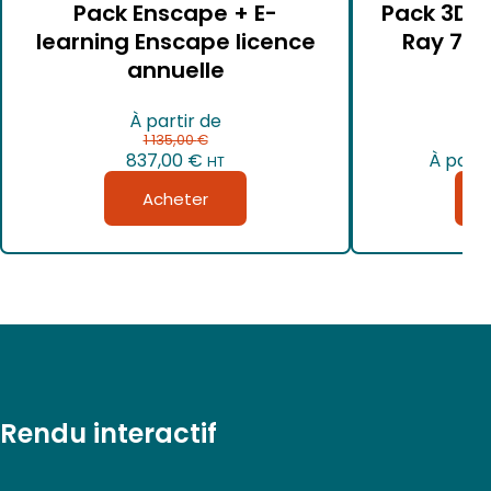
Pack Enscape + E-
Pack 3D P
learning Enscape licence
Ray 7 l
annuelle
À partir de
1 135,00
€
837,00
€
À parti
HT
Acheter
Rendu interactif