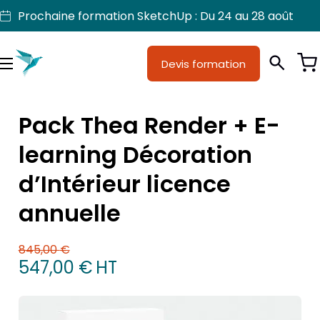
Aller
Prochaine formation SketchUp : Du 24 au 28 août
au
contenu
Devis formation
Je suis
Métiers
Menu
Formations
Pack Thea Render + E-
Licences SketchUp
learning Décoration
Nos produits
d’Intérieur licence
Support
annuelle
845,00
€
Le prix initial était : 845,00 €.
Le prix actuel est : 547,00 €.
547,00
€
HT