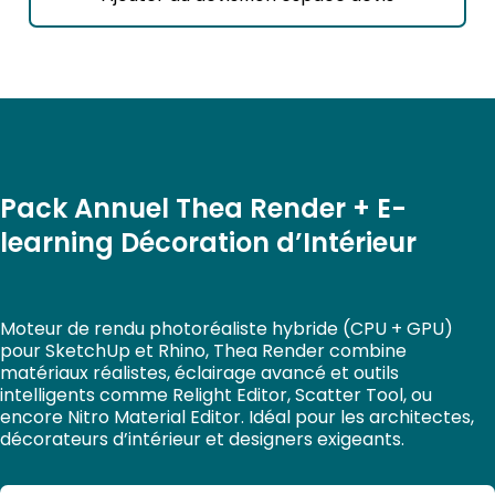
E-
learning
Décoration
d'Intérieur
licence
annuelle
Pack Annuel Thea Render + E-
learning Décoration d’Intérieur
Moteur de rendu photoréaliste hybride (CPU + GPU)
pour SketchUp et Rhino,
Thea Render
combine
matériaux réalistes, éclairage avancé et outils
intelligents comme
Relight Editor
,
Scatter Tool
, ou
encore
Nitro Material Editor
. Idéal pour les architectes,
décorateurs d’intérieur et designers exigeants.