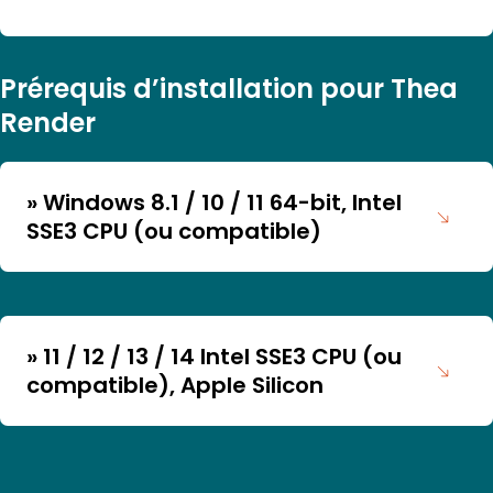
Prérequis d’installation pour Thea
Render
» Windows 8.1 / 10 / 11 64-bit, Intel
SSE3 CPU (ou compatible)
Configuration recommandée :
» 11 / 12 / 13 / 14 Intel SSE3 CPU (ou
compatible), Apple Silicon
Presto GPU
Carte graphique Nvidia CUDA Carte
Graphique (Capacité de calcul 5.x / 6.x /
7.x / 8.x / 9.0 / 10.x / 12.0) avec les
derniers pilotes.