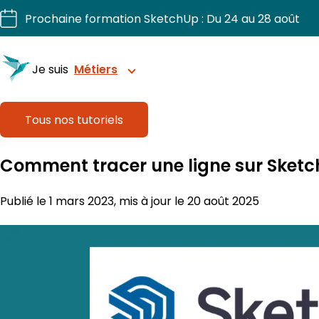
Aller
Prochaine formation SketchUp : Du 24 au 28 août
au
contenu
Je suis
Métiers
Tous nos tutoriels
Structurez vos projets avec précision
Comment tracer une ligne sur Sket
Sublimez chaque intérieur.
Publié le 1 mars 2023, mis à jour le 20 août 2025
Dessinez, chiffriez, fabriquez vos projets bois.
Visualisez et organisez vos extérieurs.
Pilotez vos chantiers 3D en confiance