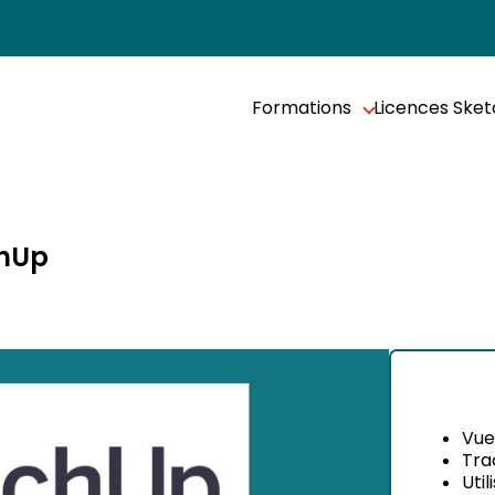
Formations
Licences Ske
chUp
Vue
Tra
Uti