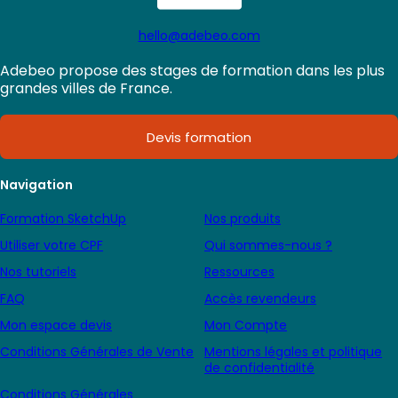
hello@adebeo.com
Adebeo propose des stages de formation dans les plus
grandes villes de France.
Devis formation
Navigation
Formation SketchUp
Nos produits
Utiliser votre CPF
Qui sommes-nous ?
Nos tutoriels
Ressources
FAQ
Accès revendeurs
Mon espace devis
Mon Compte
Conditions Générales de Vente
Mentions légales et politique
de confidentialité
Conditions Générales