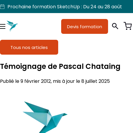
Aller
Prochaine formation SketchUp : Du 24 au 28 août
au
contenu
Devis formation
Je suis
Métiers
Menu
Formations
Tous nos articles
Licences SketchUp
Témoignage de Pascal Chataing
Nos produits
Publié le 9 février 2012, mis à jour le 8 juillet 2025
Support