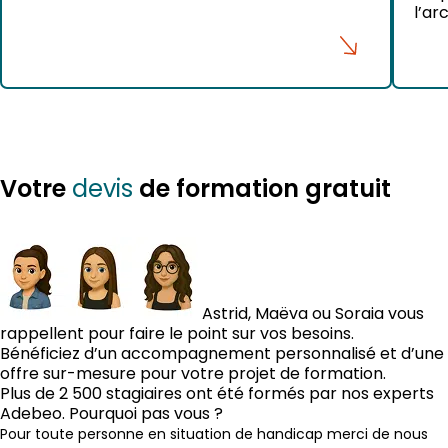
l’architecture, du bâtiment et du design. Si
l’ar
vous utilisez Revit 2026 et souhaitez
s’ap
exploiter votre modèle dans SketchUp
fiab
Studio 2026, bonne nouvelle : le processus
com
est beaucoup plus simple grâce au plugin
réal
SketchUp Revit Importer. Dans ce guide
sécu
complet, […]
un l
Votre
de formation gratuit
devis
Astrid, Maëva ou Soraia vous
rappellent pour faire le point sur vos besoins.
Bénéficiez d’un accompagnement personnalisé et d’une
offre sur-mesure pour votre projet de formation.
Plus de 2 500 stagiaires ont été formés par nos experts
Adebeo. Pourquoi pas vous ?
Pour toute personne en situation de handicap merci de nous