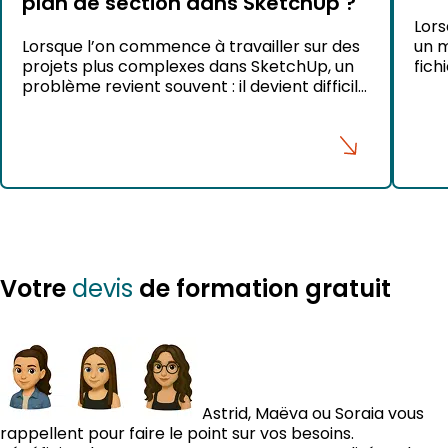
plan de section dans SketchUp ?
Lors
un m
Lorsque l’on commence à travailler sur des
fich
projets plus complexes dans SketchUp, un
Entr
problème revient souvent : il devient difficile
emai
d’accéder aux éléments situés à l’intérieur
les 
du modèle. Que vous souhaitiez aménager
obso
une pièce au centre d’un appartement,
sour
modifier une cuisine ou intervenir sur un
C’es
meuble intégré, vous finissez rapidement
par traverser les murs avec […]
Votre
de formation gratuit
devis
Astrid, Maëva ou Soraia vous
rappellent pour faire le point sur vos besoins.