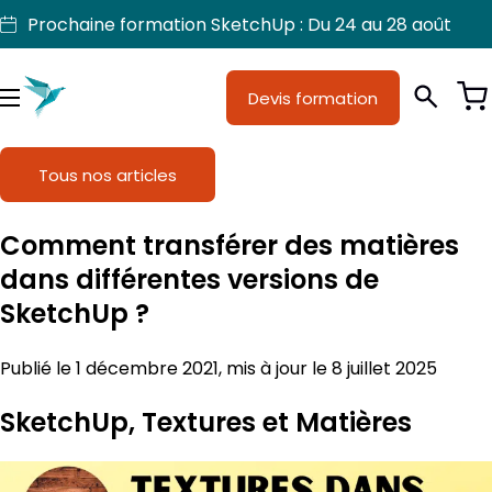
Aller
Prochaine formation SketchUp : Du 24 au 28 août
au
contenu
Devis formation
Je suis
Métiers
Menu
Formations
Tous nos articles
Licences SketchUp
Comment transférer des matières
Nos produits
dans différentes versions de
SketchUp ?
Support
Publié le 1 décembre 2021, mis à jour le 8 juillet 2025
SketchUp, Textures et Matières